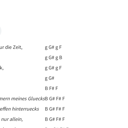
r die Zeit,
g G# g F
g G# g B
k,
g G# g F
g G#
B F# F
mmern meines Gluecks
B G# F# F
effen hinterruecks
B G# F# F
 nur allein,
B G# F# F