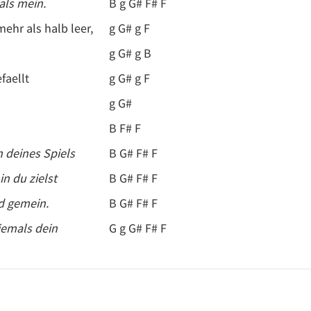
als mein.
B g G# F# F
mehr als halb leer,
g G# g F
g G# g B
faellt
g G# g F
g G#
B F# F
 deines Spiels
B G# F# F
in du zielst
B G# F# F
nd gemein.
B G# F# F
iemals dein
G g G# F# F