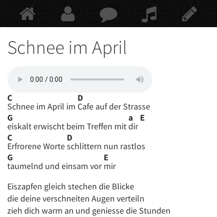
Springe
zum
Hauptinhalt
Schnee im April
C
D
Schnee im April im
Cafe auf der Strasse
G
a
E
eiskalt erwischt beim Treffen mit
dir
C
D
Erfrorene Worte
schlittern nun rastlos
G
E
taumelnd und einsam vor
mir
Eiszapfen gleich stechen die Blicke
die deine verschneiten Augen verteiln
zieh dich warm an und geniesse die Stunden