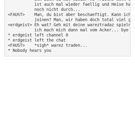
           ist auch mal wieder faellig und Heise hab 
           noch nicht durch...

<FAUST>    Man, du bist aber beschaeftigt. Kann ich n
           joinen? Man, wir haben doch total viel gem
<erdgeist> Eh wat? Geh mit deine wareztradaz spieln u
           ich mach mich dann mal vom Acker... bye

* erdgeist left channel 0

* erdgeist left the chat

<FAUST>    *sigh* warez traden...
