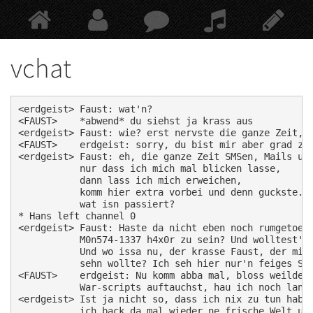
Springe
zum
Hauptinhalt
vchat
<erdgeist> Faust: wat'n?

<FAUST>    *abwend* du siehst ja krass aus

<erdgeist> Faust: wie? erst nervste die ganze Zeit, u
<FAUST>    erdgeist: sorry, du bist mir aber grad zu 
<erdgeist> Faust: eh, die ganze Zeit SMSen, Mails und
           nur dass ich mich mal blicken lasse,

           dann lass ich mich erweichen,

           komm hier extra vorbei und denn guckste..

           wat isn passiert?

* Hans left channel 0

<erdgeist> Faust: Haste da nicht eben noch rumgetoent
           M0n574-1337 h4x0r zu sein? Und wolltest's 
           Und wo issa nu, der krasse Faust, der mich
           sehn wollte? Ich seh hier nur'n feiges Scr
<FAUST>    erdgeist: Nu komm abba mal, bloss weilde h
           War-scripts auftauchst, hau ich noch lange
<erdgeist> Ist ja nicht so, dass ich nix zu tun hab,

           ich back da mal wieder ne frische Welt und