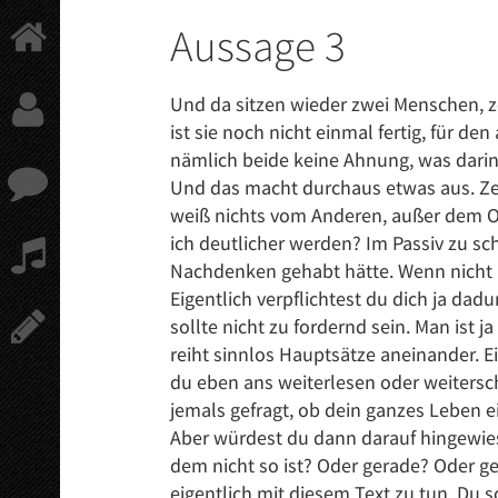
Springe
Aussage 3
zum
Hauptinhalt
Und da sitzen wieder zwei Menschen, ze
ist sie noch nicht einmal fertig, für d
nämlich beide keine Ahnung, was darin 
Und das macht durchaus etwas aus. Zei
weiß nichts vom Anderen, außer dem Off
ich deutlicher werden? Im Passiv zu sc
Nachdenken gehabt hätte. Wenn nicht ka
Eigentlich verpflichtest du dich ja dad
sollte nicht zu fordernd sein. Man ist j
reiht sinnlos Hauptsätze aneinander. Ei
du eben ans weiterlesen oder weitersch
jemals gefragt, ob dein ganzes Leben ei
Aber würdest du dann darauf hingewiese
dem nicht so ist? Oder gerade? Oder 
eigentlich mit diesem Text zu tun. Du 