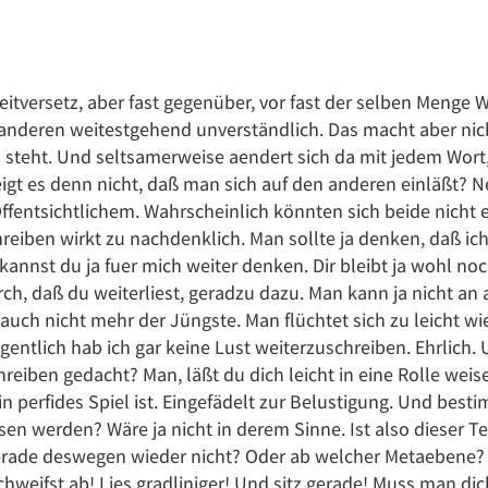
itversetz, aber fast gegenüber, vor fast der selben Menge W
en anderen weitestgehend unverständlich. Das macht aber nich
steht. Und seltsamerweise aendert sich da mit jedem Wort, 
gt es denn nicht, daß man sich auf den anderen einläßt? N
entsichtlichem. Wahrscheinlich könnten sich beide nicht e
hreiben wirkt zu nachdenklich. Man sollte ja denken, daß ic
nnst du ja fuer mich weiter denken. Dir bleibt ja wohl noc
urch, daß du weiterliest, geradzu dazu. Man kann ja nicht an
a auch nicht mehr der Jüngste. Man flüchtet sich zu leicht wi
gentlich hab ich gar keine Lust weiterzuschreiben. Ehrlich. 
reiben gedacht? Man, läßt du dich leicht in eine Rolle weis
n perfides Spiel ist. Eingefädelt zur Belustigung. Und besti
n werden? Wäre ja nicht in derem Sinne. Ist also dieser Te
gerade deswegen wieder nicht? Oder ab welcher Metaebene?
schweifst ab! Lies gradliniger! Und sitz gerade! Muss man d