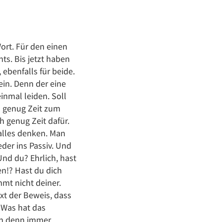
ort. Für den einen
ts. Bis jetzt haben
ebenfalls für beide.
ein. Denn der eine
inmal leiden. Soll
h genug Zeit zum
h genug Zeit dafür.
 alles denken. Man
eder ins Passiv. Und
Und du? Ehrlich, hast
en!? Hast du dich
mmt nicht deiner.
xt der Beweis, dass
 Was hat das
ich denn immer