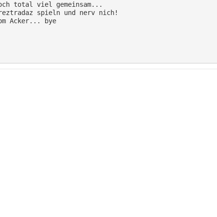
ch total viel gemeinsam...

eztradaz spieln und nerv nich!

m Acker... bye
