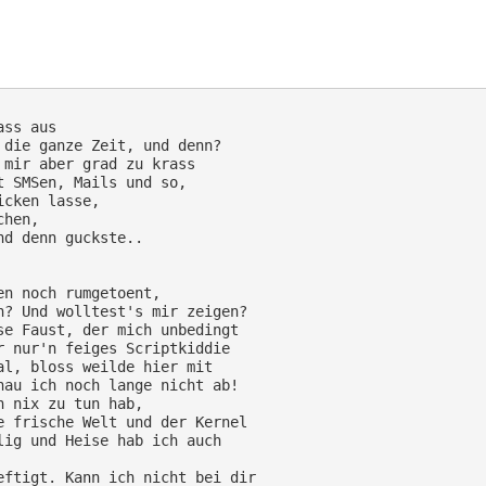
ss aus

die ganze Zeit, und denn?

mir aber grad zu krass

 SMSen, Mails und so,

cken lasse,

hen,

d denn guckste..

n noch rumgetoent,

? Und wolltest's mir zeigen?

e Faust, der mich unbedingt

 nur'n feiges Scriptkiddie

l, bloss weilde hier mit

au ich noch lange nicht ab!

 nix zu tun hab,

 frische Welt und der Kernel

ig und Heise hab ich auch

ftigt. Kann ich nicht bei dir
