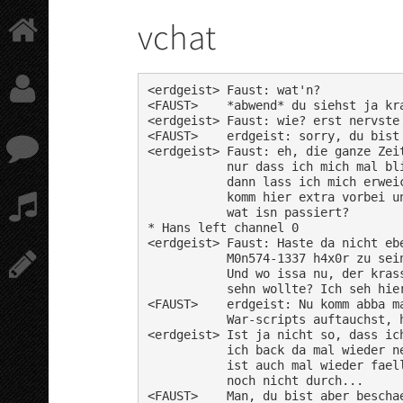
Springe
vchat
zum
Hauptinhalt
<erdgeist> Faust: wat'n?

<FAUST>    *abwend* du siehst ja kra
<erdgeist> Faust: wie? erst nervste 
<FAUST>    erdgeist: sorry, du bist 
<erdgeist> Faust: eh, die ganze Zeit
           nur dass ich mich mal bli
           dann lass ich mich erweic
           komm hier extra vorbei un
           wat isn passiert?

* Hans left channel 0

<erdgeist> Faust: Haste da nicht ebe
           M0n574-1337 h4x0r zu sein
           Und wo issa nu, der krass
           sehn wollte? Ich seh hier
<FAUST>    erdgeist: Nu komm abba ma
           War-scripts auftauchst, h
<erdgeist> Ist ja nicht so, dass ich
           ich back da mal wieder ne
           ist auch mal wieder faell
           noch nicht durch...

<FAUST>    Man, du bist aber beschae