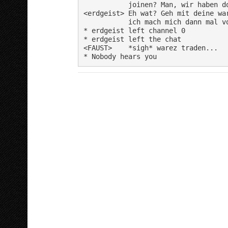
           joinen? Man, wir haben do
<erdgeist> Eh wat? Geh mit deine war
           ich mach mich dann mal vo
* erdgeist left channel 0

* erdgeist left the chat

<FAUST>    *sigh* warez traden...
